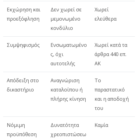
Εκχώρηση και
Δεν χωρεί σε
Χωρεί
προεξόφληση
μεμονωμένο
ελεύθερα
κονδύλιο
Συμψηφισμός
Ενσωματωμένο
Χωρεί κατά τα
ς, όχι
άρθρα 440 επ.
αυτοτελής
ΑΚ
Απόδειξη στο
Αναγνώριση
Το
δικαστήριο
καταλοίπου ή
παραστατικό
πλήρης κίνηση
και η αποδοχή
του
Νόμιμη
Δυνατότητα
Καμία
προϋπόθεση
χρεοπιστώσεω