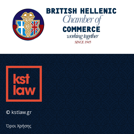
© kstlaw.gr
Όροι Χρήσης