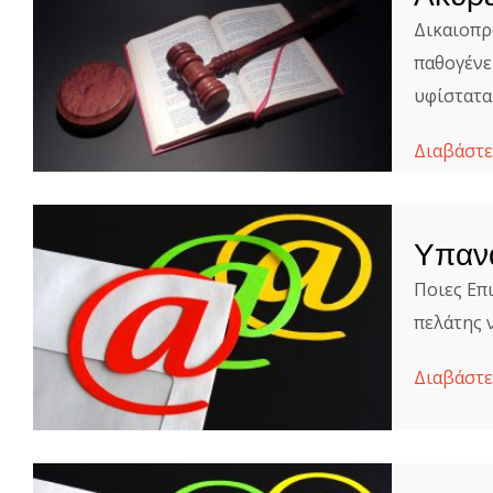
Δικαιοπρ
παθογένε
υφίσταται
Διαβάστε
Υπανα
Ποιες Επ
πελάτης 
Διαβάστε