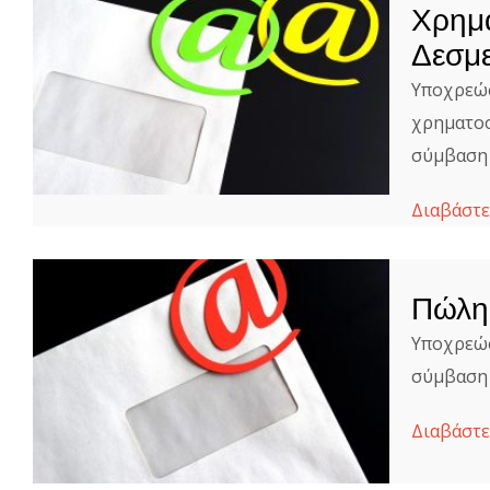
Χρημα
Δεσμ
Υποχρεώσ
χρηματοο
σύμβαση 
Διαβάστε
Πώλη
Υποχρεώσ
σύμβαση 
Διαβάστε