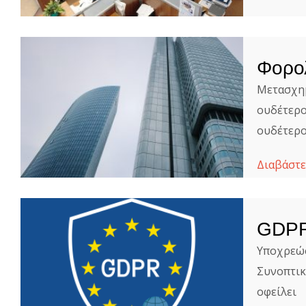
Φορολ
Μετασχημ
ουδέτερο
ουδέτερο
Διαβάστε
GDPR
Υποχρεώσ
Συνοπτικ
οφείλει