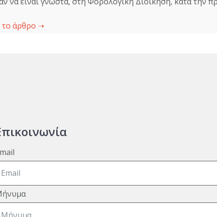
ν να είναι γνωστά, στη Φορολογική Διοίκηση, κατά την 
 το άρθρο ➝
Επικοινωνία
mail
Μήνυμα