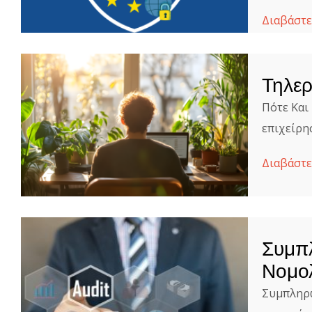
Διαβάστε
Τηλερ
Πότε Και
επιχείρη
Διαβάστε
Συμπλ
Νομο
Συμπληρω