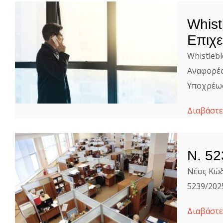
Whist
Επιχε
Whistleb
Αναφορές
Υποχρέωσ
Διαβάστε
Ν. 52
Νέος Κώδ
5239/202
Διαβάστε