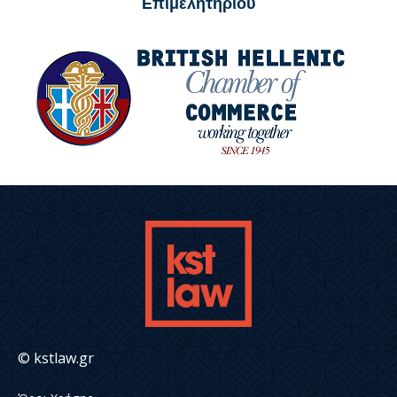
Επιμελητηρίου
© kstlaw.gr