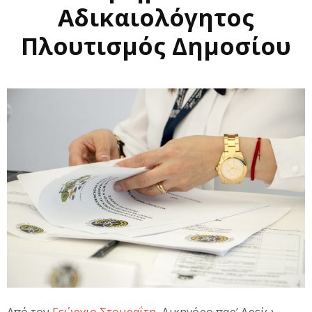
Αδικαιολόγητος
Πλουτισμός Δημοσίου
Από τον
Γεώργιο Στουραΐτη
, Δικηγόρο παρ’ Αρείω