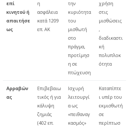
επί
η
την
χρήση
κινητού ή
ασφάλεια
κυριότητα
στις
απαιτήσε
κατά 1209
του
μισθώσεις
ως
επ. ΑΚ
μισθωτή
,
στο
διαδικαστι
πράγμα,
κή
προτίμησ
πολυπλοκ
η σε
ότητα
πτώχευση
Αρραβών
Επιβεβαιω
Ισχυρή
Καταπίπτε
ας
τικός ή για
λειτουργί
ι υπέρ του
κάλυψη
α ως
εκμισθωτή
ζημιάς
«πειθαναγ
σε
(402 επ.
κασμός»
περίπτωσ