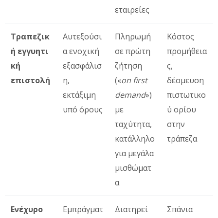
εταιρείες
Τραπεζικ
Αυτεξούσι
Πληρωμή
Κόστος
ή εγγυητι
α ενοχική
σε πρώτη
προμήθεια
κή
εξασφάλισ
ζήτηση
ς,
επιστολή
η,
(«
on first
δέσμευση
εκτάξιμη
demand
»)
πιστωτικο
υπό όρους
με
ύ ορίου
ταχύτητα,
στην
κατάλληλο
τράπεζα
για μεγάλα
μισθώματ
α
Ενέχυρο
Εμπράγματ
Διατηρεί
Σπάνια