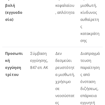
βολή
κεφαλαίου
μισθωτή,
(εγγυοδο
, απλότητα
κίνδυνος
σία)
αυθαίρετη
ς
κατακράτη
σης
Προσωπι
Σύμβαση
Δεν
Διαπραγμά
κή
εγγύησης,
δεσμεύει
τευση
εγγύηση
847 επ. ΑΚ
ρευστότητ
παραίτηση
τρίτου
α μισθωτή,
ς από
χρήσιμο
ένσταση
σε
διζήσεως,
νεοσύστατ
επάρκεια
ες
εγγυητή