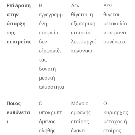
Επίδραση
Η
Δεν
Δεν
στην
εγγεγραμμ
θίγεται, η
θίγεται,
ύπαρξη
ένη
εξωτερική
μετακυλίο
της
εταιρεία
εταιρεία
νται μόνο
εταιρείας
δεν
λειτουργεί
συνέπειες
εξαφανίζε
κανονικά
ται,
δυνατή
μερική
ακυρότητα
Ποιος
Ο
Μόνο ο
Ο
ευθύνετα
υποκρυπτ
εμφανής
κυρίαρχος
ι
όμενος
εταίρος
μέτοχος ή
αληθής
έναντι
εταίρος