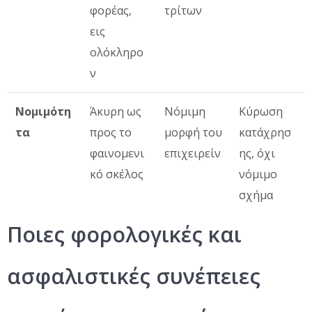
φορέας,
τρίτων
εις
ολόκληρο
ν
Νομιμότη
Άκυρη ως
Νόμιμη
Κύρωση
τα
προς το
μορφή του
κατάχρησ
φαινομενι
επιχειρείν
ης, όχι
κό σκέλος
νόμιμο
σχήμα
Ποιες φορολογικές και
ασφαλιστικές συνέπειες