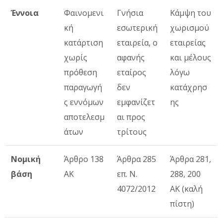
Έννοια
Φαινομενι
Γνήσια
Κάμψη του
κή
εσωτερική
χωρισμού
κατάρτιση
εταιρεία, ο
εταιρείας
χωρίς
αφανής
και μέλους
πρόθεση
εταίρος
λόγω
παραγωγή
δεν
κατάχρησ
ς εννόμων
εμφανίζετ
ης
αποτελεσμ
αι προς
άτων
τρίτους
Νομική
Άρθρο 138
Άρθρα 285
Άρθρα 281,
βάση
ΑΚ
επ. Ν.
288, 200
4072/2012
ΑΚ (καλή
πίστη)