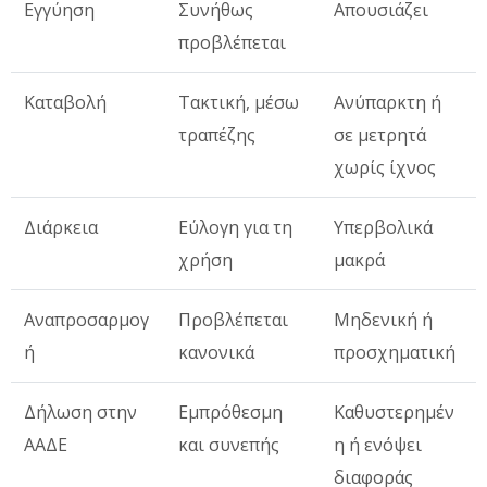
Εγγύηση
Συνήθως
Απουσιάζει
προβλέπεται
Καταβολή
Τακτική, μέσω
Ανύπαρκτη ή
τραπέζης
σε μετρητά
χωρίς ίχνος
Διάρκεια
Εύλογη για τη
Υπερβολικά
χρήση
μακρά
Αναπροσαρμογ
Προβλέπεται
Μηδενική ή
ή
κανονικά
προσχηματική
Δήλωση στην
Εμπρόθεσμη
Καθυστερημέν
ΑΑΔΕ
και συνεπής
η ή ενόψει
διαφοράς