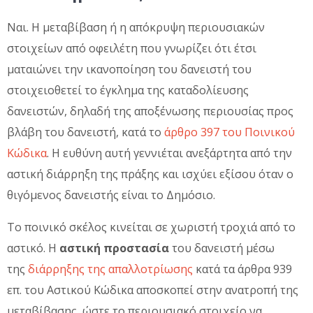
Ναι. Η μεταβίβαση ή η απόκρυψη περιουσιακών
στοιχείων από οφειλέτη που γνωρίζει ότι έτσι
ματαιώνει την ικανοποίηση του δανειστή του
στοιχειοθετεί το έγκλημα της καταδολίευσης
δανειστών, δηλαδή της αποξένωσης περιουσίας προς
βλάβη του δανειστή, κατά το
άρθρο 397 του Ποινικού
Κώδικα
. Η ευθύνη αυτή γεννιέται ανεξάρτητα από την
αστική διάρρηξη της πράξης και ισχύει εξίσου όταν ο
θιγόμενος δανειστής είναι το Δημόσιο.
Το ποινικό σκέλος κινείται σε χωριστή τροχιά από το
αστικό. Η
αστική προστασία
του δανειστή μέσω
της
διάρρηξης της απαλλοτρίωσης
κατά τα άρθρα 939
επ. του Αστικού Κώδικα αποσκοπεί στην ανατροπή της
μεταβίβασης, ώστε το περιουσιακό στοιχείο να