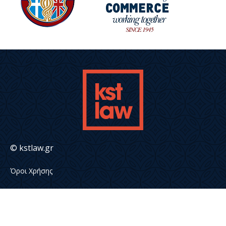
© kstlaw.gr
Όροι Χρήσης