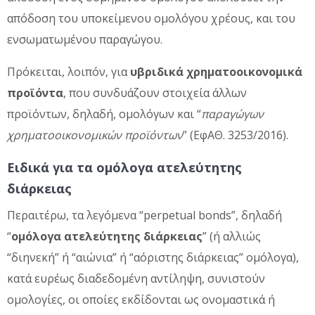
απόδοση του υποκείμενου ομολόγου χρέους, και του
ενσωματωμένου παραγώγου.
Πρόκειται, λοιπόν, για
υβριδικά χρηματοοικονομικά
προϊόντα
, που συνδυάζουν στοιχεία άλλων
προϊόντων, δηλαδή, ομολόγων και “
παραγώγων
χρηματοοικονομικών προϊόντων
” (ΕφΑΘ. 3253/2016).
Ειδικά για τα ομόλογα ατελεύτητης
διάρκειας
Περαιτέρω, τα λεγόμενα “perpetual bonds”, δηλαδή
“
ομόλογα ατελεύτητης διάρκειας
” (ή αλλιώς
“διηνεκή” ή “αιώνια” ή “αόριστης διάρκειας” ομόλογα),
κατά ευρέως διαδεδομένη αντίληψη, συνιστούν
ομολογίες, οι οποίες εκδίδονται ως ονομαστικά ή