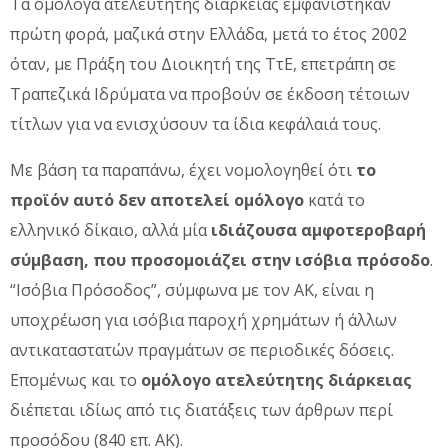
Τα ομόλογα ατελεύτητης διάρκειας εμφανίστηκαν
πρώτη φορά, μαζικά στην Ελλάδα, μετά το έτος 2002
όταν, με Πράξη του Διοικητή της ΤτΕ, επετράπη σε
Τραπεζικά Ιδρύματα να προβούν σε έκδοση τέτοιων
τίτλων για να ενισχύσουν τα ίδια κεφάλαιά τους.
Με βάση τα παραπάνω, έχει νομολογηθεί ότι
το
προϊόν αυτό δεν αποτελεί ομόλογο
κατά το
ελληνικό δίκαιο, αλλά μία
ιδιάζουσα αμφοτεροβαρή
σύμβαση, που προσομοιάζει στην ισόβια πρόσοδο
.
“Ισόβια Πρόσοδος”, σύμφωνα με τον ΑΚ, είναι η
υποχρέωση για ισόβια παροχή χρημάτων ή άλλων
αντικαταστατών πραγμάτων σε περιοδικές δόσεις.
Επομένως και το
ομόλογο ατελεύτητης διάρκειας
διέπεται ιδίως από τις διατάξεις των άρθρων περί
προσόδου (840 επ. ΑΚ).