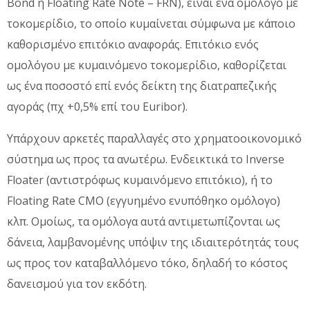
Bond ή Floating Rate Note – FRN), είναι ένα ομόλογο με
τοκομερίδιο, το οποίο κυμαίνεται σύμφωνα με κάποιο
καθορισμένο επιτόκιο αναφοράς. Επιτόκιο ενός
ομολόγου με κυμαινόμενο τοκομερίδιο, καθορίζεται
ως ένα ποσοστό επί ενός δείκτη της διατραπεζικής
αγοράς (πχ +0,5% επί του Euribor).
Υπάρχουν αρκετές παραλλαγές στο χρηματοοικονομικό
σύστημα ως προς τα ανωτέρω. Ενδεικτικά το Inverse
Floater (αντιστρόφως κυμαινόμενο επιτόκιο), ή το
Floating Rate CMO (εγγυημένο ενυπόθηκο ομόλογο)
κλπ. Ομοίως, τα ομόλογα αυτά αντιμετωπίζονται ως
δάνεια, λαμβανομένης υπόψιν της ιδιαιτερότητάς τους
ως προς τον καταβαλλόμενο τόκο, δηλαδή το κόστος
δανεισμού για τον εκδότη.