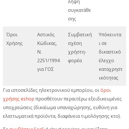
λήψη
συγκατάθε
σης
Όροι
Αστικός
Συμβατική
Υπόκειντα
Χρήσης
Κώδικας,
σχέση
ι σε
Ν.
χρήστη-
δικαστικό
2251/1994
φορέα
έλεγχο
για ΓΟΣ
καταχρηστ
ικότητας
Για ιστοσελίδες ηλεκτρονικού εμπορίου, οι
όροι
χρήσης eshop
προσθέτουν περαιτέρω εξειδικευμένες
υποχρεώσεις (δικαίωμα υπαναχώρησης, ευθύνη για
ελαττωματικά προϊόντα, διαφάνεια τιμολόγησης κτο).