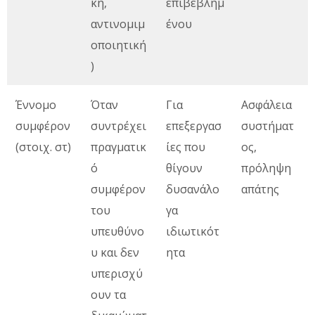
κή,
επιβεβλημ
αντινομιμ
ένου
οποιητική
)
Έννομο
Όταν
Για
Ασφάλεια
συμφέρον
συντρέχει
επεξεργασ
συστήματ
(στοιχ. στ)
πραγματικ
ίες που
ος,
ό
θίγουν
πρόληψη
συμφέρον
δυσανάλο
απάτης
του
γα
υπευθύνο
ιδιωτικότ
υ και δεν
ητα
υπερισχύ
ουν τα