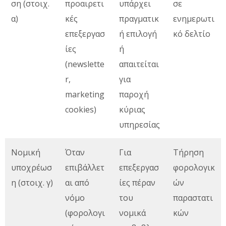
ση (στοιχ.
προαιρετι
υπάρχει
σε
α)
κές
πραγματικ
ενημερωτι
επεξεργασ
ή επιλογή
κό δελτίο
ίες
ή
(newslette
απαιτείται
r,
για
marketing
παροχή
cookies)
κύριας
υπηρεσίας
Νομική
Όταν
Για
Τήρηση
υποχρέωσ
επιβάλλετ
επεξεργασ
φορολογικ
η (στοιχ. γ)
αι από
ίες πέραν
ών
νόμο
του
παραστατι
(φορολογι
νομικά
κών