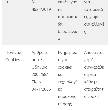
υ
Ν.
επεξεργασ
για
4624/2019
ία
ιστοσελίδ
προσωπικ
ες χωρίς
ών
συναλλαγέ
δεδομένω
ς
ν
Πολιτική
Άρθρο 5
Ενημέρωσ
Απαιτείται
Cookies
παρ. 3
η για
ρητή
Οδηγίας
cookies
συγκατάθε
2002/58/
και
ση για
ΕΚ, Ν.
τεχνολογί
κάθε μη
3471/2006
ες
απαραίτητ
παρακολο
ο cookie
ύθησης +