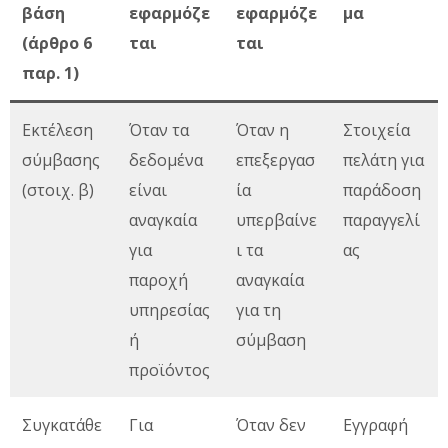
βάση
εφαρμόζε
εφαρμόζε
μα
(άρθρο 6
ται
ται
παρ. 1)
Εκτέλεση
Όταν τα
Όταν η
Στοιχεία
σύμβασης
δεδομένα
επεξεργασ
πελάτη για
(στοιχ. β)
είναι
ία
παράδοση
αναγκαία
υπερβαίνε
παραγγελί
για
ι τα
ας
παροχή
αναγκαία
υπηρεσίας
για τη
ή
σύμβαση
προϊόντος
Συγκατάθε
Για
Όταν δεν
Εγγραφή