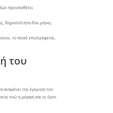
ρδών προϋποθέτει
ις, δημοσιότητα δύο μήνες
σουν, το ποσό επιστρέφεται,
νή του
α αναμένει την έγκριση του
εία, ενώ η μορφή και οι όροι