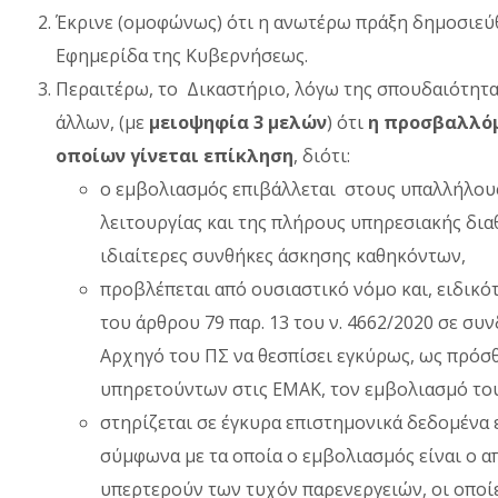
Έκρινε (ομοφώνως) ότι η ανωτέρω πράξη δημοσιεύθ
Εφημερίδα της Κυβερνήσεως.
Περαιτέρω, το Δικαστήριο, λόγω της σπουδαιότητα
άλλων, (με
μειοψηφία 3 μελών
) ότι
η προσβαλλόμ
οποίων γίνεται επίκληση
, διότι:
ο εμβολιασμός επιβάλλεται στους υπαλλήλους
λειτουργίας και της πλήρους υπηρεσιακής δι
ιδιαίτερες συνθήκες άσκησης καθηκόντων,
προβλέπεται από ουσιαστικό νόμο και, ειδικό
του άρθρου 79 παρ. 13 του ν. 4662/2020 σε συ
Αρχηγό του ΠΣ να θεσπίσει εγκύρως, ως πρόσθ
υπηρετούντων στις ΕΜΑΚ, τον εμβολιασμό του
στηρίζεται σε έγκυρα επιστημονικά δεδομένα
σύμφωνα με τα οποία ο εμβολιασμός είναι ο 
υπερτερούν των τυχόν παρενεργειών, οι οποίες