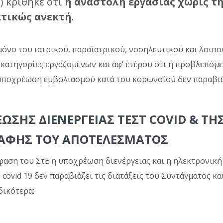
ν
) κρίθηκε ότι
η αναστολή εργασίας χωρίς τ
ατικώς ανεκτή
.
μόνο του ιατρικού, παραϊατρικού, νοσηλευτικού και λοι
 κατηγορίες εργαζομένων και αφ’ ετέρου ότι η προβλεπόμε
υποχρέωση εμβολιασμού κατά του κορωνοϊού δεν παραβιάζ
ΩΣΗΣ ΔΙΕΝΕΡΓΕΙΑΣ ΤΕΣΤ COVID & ΤΗ
ΑΦΗΣ ΤΟΥ ΑΠΟΤΕΛΕΣΜΑΤΟΣ
φαση του ΣτΕ η υποχρέωση διενέργειας και η ηλεκτρονικ
ύ covid 19 δεν παραβιάζει τις διατάξεις του Συντάγματος και
δικότερα: