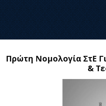
Πρώτη Νομολογία ΣτΕ Γ
& Τε