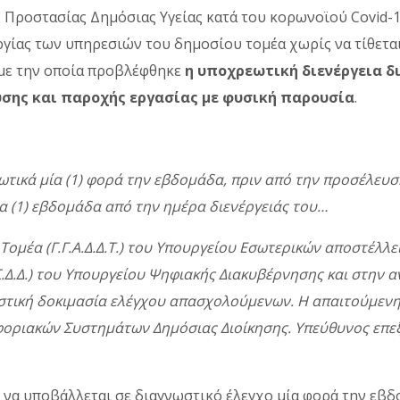
ς Προστασίας Δημόσιας Υγείας κατά του κορωνοϊού Covid-19
γίας των υπηρεσιών του δημοσίου τομέα χωρίς να τίθεται
 με την οποία προβλέφθηκε
η υποχρεωτική διενέργεια δ
ης και παροχής εργασίας με φυσική παρουσία
.
ωτικά μία (1) φορά την εβδομάδα, πριν από την προσέλευ
ία (1) εβδομάδα από την ημέρα διενέργειάς του…
ομέα (Γ.Γ.Α.Δ.Δ.Τ.) του Υπουργείου Εσωτερικών αποστέλλε
Δ.Δ.) του Υπουργείου Ψηφιακής Διακυβέρνησης και στην α
στική δοκιμασία ελέγχου απασχολούμενων. Η απαιτούμεν
οφοριακών Συστημάτων Δημόσιας Διοίκησης. Υπεύθυνος επ
 να υποβάλλεται σε διαγνωστικό έλεγχο μία φορά την εβδ