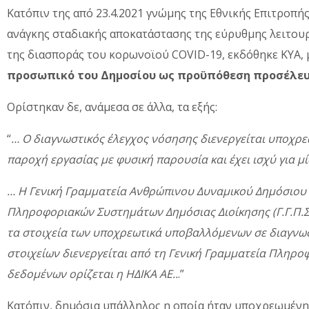
Κατόπιν της από 23.4.2021 γνώμης της Εθνικής Επιτροπή
ανάγκης σταδιακής αποκατάστασης της εύρυθμης λειτουρ
της διασποράς του κορωνοϊού COVID-19, εκδόθηκε ΚΥΑ,
προσωπικό του Δημοσίου ως προϋπόθεση προσέλευσ
Ορίστηκαν δε, ανάμεσα σε άλλα, τα εξής:
“
… Ο διαγνωστικός έλεγχος νόσησης διενεργείται υποχρε
παροχή εργασίας με φυσική παρουσία και έχει ισχύ για μ
… Η Γενική Γραμματεία Ανθρώπινου Δυναμικού Δημόσιου Τ
Πληροφοριακών Συστημάτων Δημόσιας Διοίκησης (Γ.Γ.Π.Σ.
τα στοιχεία των υποχρεωτικά υποβαλλόμενων σε διαγνω
στοιχείων διενεργείται από τη Γενική Γραμματεία Πληρ
δεδομένων ορίζεται η ΗΔΙΚΑ ΑΕ..
.”
Κατόπιν, δημόσια υπάλληλος η οποία ήταν υποχρεωμένη