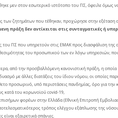
ηκε μεν στον εσωτερικό ιστότοπο του ΠΣ, όφειλε όμως να
ς των ζητημάτων που τέθηκαν, προχώρησε στην εξέταση α
ενη πράξη δεν αντίκειται στις συνταγματικές ή υπερ
 του ΠΣ που υπηρετούν στις ΕΜΑΚ προς διασφάλιση της α
αθεσιμότητας του προσωπικού των εν λόγω υπηρεσιών, που
τερα, από την προσβαλλόμενη κανονιστική πράξη, η οποί
νδυασμό με άλλες διατάξεις του ίδιου νόμου, οι οποίες π
ετο προσωρινό, υπό περιστάσεις πανδημίας, όρο για την 
ς κατά του κορωνοϊού covid-19,
 επισήμων φορέων στην Ελλάδα (Εθνική Επιτροπή Εμβολιασ
αποτελεσματικότερος τρόπος ελέγχου εξάπλωσης της νόσο
 είναι εξαιρετικά σπάνιες.