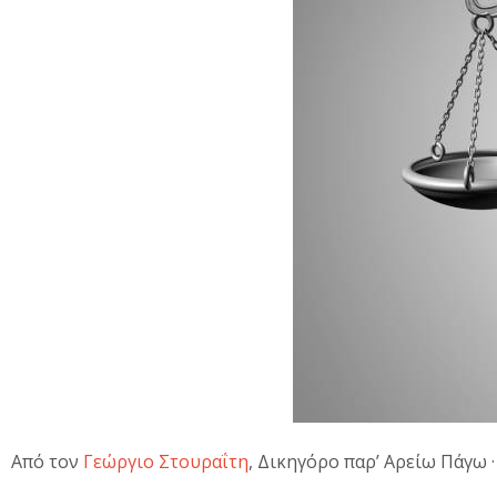
Από τον
Γεώργιο Στουραΐτη
, Δικηγόρο παρ’ Αρείω Πάγω 