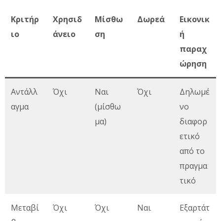
Κριτήρ
Χρησιδ
Μίσθω
Δωρεά
Εικονικ
ιο
άνειο
ση
ή
παραχ
ώρηση
Αντάλλ
Όχι
Ναι
Όχι
Δηλωμέ
αγμα
(μίσθω
νο
μα)
διαφορ
ετικό
από το
πραγμα
τικό
Μεταβί
Όχι
Όχι
Ναι
Εξαρτάτ