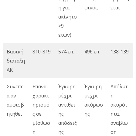
η για
φικός
εται
ακίνητο
>9
ετών)
Βασική
810-819
574 επ.
496 επ.
138-139
διάταξη
ΑΚ
Συνέπει
Επανα-
Έγκυρη
Έγκυρη
Απόλυτ
α αν
χαρακτ
μέχρι
μέχρι
η
αμφισβ
ηρισμό
αντίθετ
ακύρωσ
ακυρότ
ητηθεί
ς σε
ης
ης
ητα,
μίσθωσ
απόδειξ
αναβίω
η
ης
ση