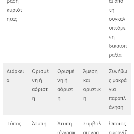
βαση
αι από
κυριότ
τη
ητας
συγκαλ
υπτόμε
νη
δικαιοπ
ραξία
Διάρκει
Ορισμέ
Ορισμέ
Άμεση
Συνήθω
α
νη ή
νη ή
και
ς μακρά
αόριστ
αόριστ
οριστικ
για
η
η
ή
παραπλ
άνηση
Τύπος
Άτυπη
Άτυπη
Συμβολ
Όποιος
(έγγραφ
αιογρα
εμφανίζ