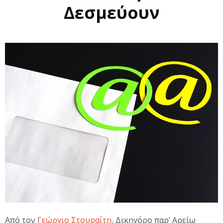
Δεσμεύουν
Από τον
Γεώργιο Στουραΐτη
, Δικηγόρο παρ’ Αρείω