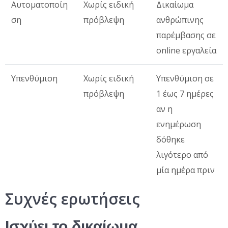
Αυτοματοποίη
Χωρίς ειδική
Δικαίωμα
ση
πρόβλεψη
ανθρώπινης
παρέμβασης σε
online εργαλεία
Υπενθύμιση
Χωρίς ειδική
Υπενθύμιση σε
πρόβλεψη
1 έως 7 ημέρες
αν η
ενημέρωση
δόθηκε
λιγότερο από
μία ημέρα πριν
Συχνές ερωτήσεις
Ισχύει το δικαίωμα