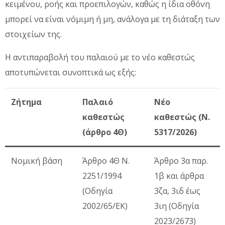
κειμένου, ροής και προεπιλογών, καθώς η ίδια οθόνη
μπορεί να είναι νόμιμη ή μη, ανάλογα με τη διάταξη των
στοιχείων της.
Η αντιπαραβολή του παλαιού με το νέο καθεστώς
αποτυπώνεται συνοπτικά ως εξής:
Ζήτημα
Παλαιό
Νέο
καθεστώς
καθεστώς (Ν.
(άρθρο 4Θ)
5317/2026)
Νομική βάση
Άρθρο 4Θ Ν.
Άρθρο 3α παρ.
2251/1994
1β και άρθρα
(Οδηγία
3ζα, 3ιδ έως
2002/65/ΕΚ)
3ιη (Οδηγία
2023/2673)