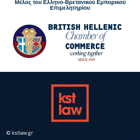
Μέλος του Ελληνο-Βρετανικού Εμπορικού
Επιμελητηρίου
© kstlaw.gr