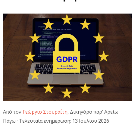
Από τον
Γεώργιο Στουραΐτη
, Δικηγόρο παρ’ Αρείω
Πάγω · Τελευταία ενημέρωση: 13 Ιουλίου 2026