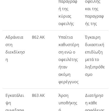
παραγραφ
οφειλής
ή της
και της
κύριας
παραγραφ
οφειλής
ής της
Αδράνεια
862 ΑΚ
Υπαίτια
Έγκαιρη
στη
καθυστέρη
δικαστική
διεκδίκησ
ση ενώ ο
επιδίωξη
η
οφειλέτης
μετά το
ήταν
ληξιπρόθε
ακόμη
σμο
φερέγγυος
Εγκατάλει
863 ΑΚ
Άρση
Διατήρησ
ψη
υποθήκης
η κάθε
συνεξασφ
ή
ασφάλειας