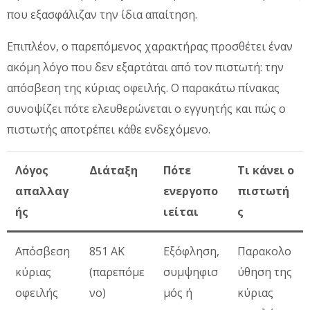
που εξασφάλιζαν την ίδια απαίτηση.
Επιπλέον, ο παρεπόμενος χαρακτήρας προσθέτει έναν
ακόμη λόγο που δεν εξαρτάται από τον πιστωτή: την
απόσβεση της κύριας οφειλής. Ο παρακάτω πίνακας
συνοψίζει πότε ελευθερώνεται ο εγγυητής και πώς ο
πιστωτής αποτρέπει κάθε ενδεχόμενο.
Λόγος
Διάταξη
Πότε
Τι κάνει ο
απαλλαγ
ενεργοπο
πιστωτή
ής
ιείται
ς
Απόσβεση
851 ΑΚ
Εξόφληση,
Παρακολο
κύριας
(παρεπόμε
συμψηφισ
ύθηση της
οφειλής
νο)
μός ή
κύριας