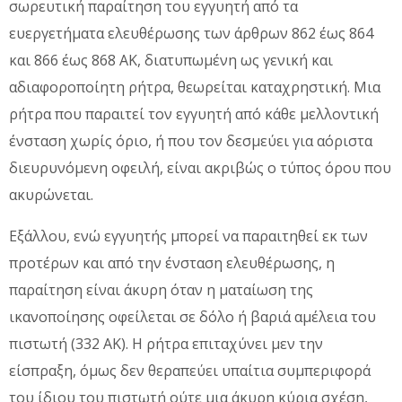
σωρευτική παραίτηση του εγγυητή από τα
ευεργετήματα ελευθέρωσης των άρθρων 862 έως 864
και 866 έως 868 ΑΚ, διατυπωμένη ως γενική και
αδιαφοροποίητη ρήτρα, θεωρείται καταχρηστική. Μια
ρήτρα που παραιτεί τον εγγυητή από κάθε μελλοντική
ένσταση χωρίς όριο, ή που τον δεσμεύει για αόριστα
διευρυνόμενη οφειλή, είναι ακριβώς ο τύπος όρου που
ακυρώνεται.
Εξάλλου, ενώ εγγυητής μπορεί να παραιτηθεί εκ των
προτέρων και από την ένσταση ελευθέρωσης, η
παραίτηση είναι άκυρη όταν η ματαίωση της
ικανοποίησης οφείλεται σε δόλο ή βαριά αμέλεια του
πιστωτή (332 ΑΚ). Η ρήτρα επιταχύνει μεν την
είσπραξη, όμως δεν θεραπεύει υπαίτια συμπεριφορά
του ίδιου του πιστωτή ούτε μια άκυρη κύρια σχέση,