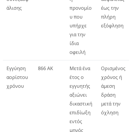
άλισης
προνομίο
έως την
υ που
πλήρη
υπήρχε
εξόφληση
για την
ίδια
οφειλή
Εγγύηση
866 ΑΚ
Μετά ένα
Ορισμένος
αορίστου
έτος ο
χρόνος ή
χρόνου
εγγυητής
άμεση
αξιώνει
δράση
δικαστική
μετά την
επιδίωξη
όχληση
εντός
μηνός