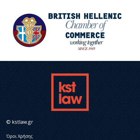
© kstlaw.gr
Όροι Χρήσης