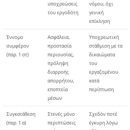
υποχρεώσεις
νόμου, όχι
του εργοδότη
γενική
επίκληση
Έννομο
Ασφάλεια,
Υποχρεωτική
συμφέρον
προστασία
στάθμιση με τα
(παρ. 1 στ)
περιουσίας,
δικαιώματα
πρόληψη
του
διαρροής
εργαζομένου
απορρήτου,
κατά
εποπτεία
περίπτωση
μέσων
Συγκατάθεση
Στενές μόνο
Σχεδόν ποτέ
(παρ. 1 α)
περιπτώσεις
έγκυρη λόγω