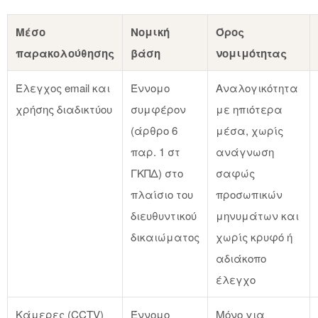
Μέσο
Νομική
Όρος
παρακολούθησης
βάση
νομιμότητας
Έλεγχος email και
Έννομο
Αναλογικότητα
χρήσης διαδικτύου
συμφέρον
με ηπιότερα
(άρθρο 6
μέσα, χωρίς
παρ. 1 στ
ανάγνωση
ΓΚΠΔ) στο
σαφώς
πλαίσιο του
προσωπικών
διευθυντικού
μηνυμάτων και
δικαιώματος
χωρίς κρυφό ή
αδιάκοπο
έλεγχο
Κάμερες (CCTV)
Έννομο
Μόνο για