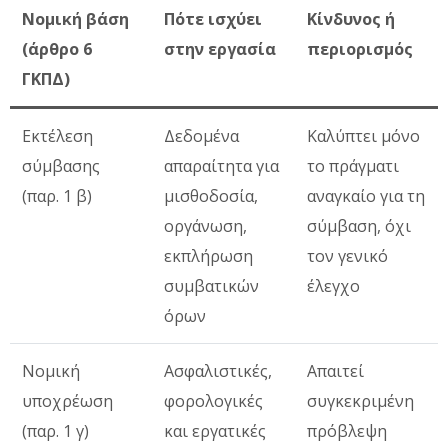
Νομική βάση
Πότε ισχύει
Κίνδυνος ή
(άρθρο 6
στην εργασία
περιορισμός
ΓΚΠΔ)
Εκτέλεση
Δεδομένα
Καλύπτει μόνο
σύμβασης
απαραίτητα για
το πράγματι
(παρ. 1 β)
μισθοδοσία,
αναγκαίο για τη
οργάνωση,
σύμβαση, όχι
εκπλήρωση
τον γενικό
συμβατικών
έλεγχο
όρων
Νομική
Ασφαλιστικές,
Απαιτεί
υποχρέωση
φορολογικές
συγκεκριμένη
(παρ. 1 γ)
και εργατικές
πρόβλεψη