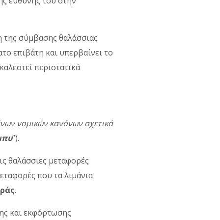
ης ευθύνης του στην
ση της σύµβασης θαλάσσιας
ατο επιβάτη και υπερβαίνει το
ικαλεστεί περιστατικά
ένων νομικών κανόνων σχετικά
μπυ
”).
τις θαλάσσιες μεταφορές
μεταφορές που τα λιμάνια
οράς
.
σης και εκφόρτωσης