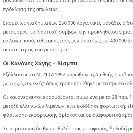
µονάδων τότε το πταίσµα του µεταφορέα τεκµαίρεται ενώ
πρόκληση της απώλειας.
Εποµένως για ζηµία έως 250.000 λογιστικές µονάδες ο δ
µεταφοράς, το (ναυτικό) συµβάν, την προκληθείσα ζηµία 
εν λόγω ποσό, τίθεται αφενός µεν όριο έως τις 400.000 λ
υπαιτιότητας του µεταφορέα.
Οι Κανόνες Χάγης – Βίσμπυ
Εξάλλου με το Ν. 2107/1992 κυρώθηκε η Διεθνής Σύμβασ
με τις φορτωτικές
” όπως τροποποιήθηκε με τα πρωτόκολλα
Οι κανόνες αυτοί εφαρμόζονται σύμφωνα με το 28 παρ. 1 
μεταξύ ελληνικών λιμένων, είτε εκδόθηκε φορτωτική, εί
φόρτωσης-εκφόρτωσης βρίσκονται σε διαφορετικά κράτ
Σε περίπτωση διεθνούς θαλάσσιας μεταφοράς, δηλαδή μ