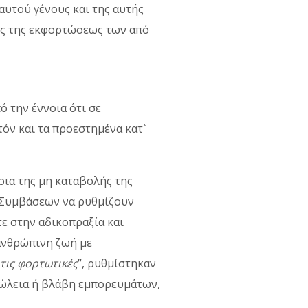
αυτού γένους και της αυτής
ως της εκφορτώσεως των από
 την έννοια ότι σε
τόν και τα προεστημένα κατ`
οια της μη καταβολής της
ν Συµβάσεων να ρυθµίζουν
τε στην αδικοπραξία και
 ανθρώπινη ζωή με
τις φορτωτικές
”, ρυθµίστηκαν
πώλεια ή βλάβη εµπορευµάτων,