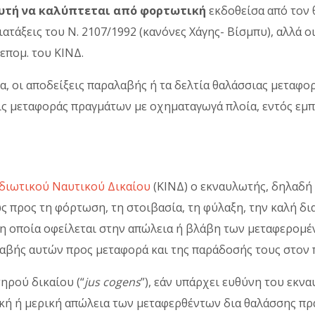
αυτή να καλύπτεται από φορτωτική
εκδοθείσα από τον
τάξεις του Ν. 2107/1992 (κανόνες Χάγης- Βίσμπυ), αλλά ο
 επομ. του ΚΙΝΔ.
α, οι αποδείξεις παραλαβής ή τα δελτία θαλάσσιας μεταφο
εις μεταφοράς πραγμάτων με οχηματαγωγά πλοία, εντός ε
Ιδιωτικού Ναυτικού Δικαίου
(ΚΙΝΔ) ο εκναυλωτής, δηλαδή
ς προς τη φόρτωση, τη στοιβασία, τη φύλαξη, την καλή δι
η οποία οφείλεται στην απώλεια ή βλάβη των μεταφερομέ
λαβής αυτών προς μεταφορά και της παράδοσής τους στον
ηρού δικαίου (“
jus cogens
”), εάν υπάρχει ευθύνη του εκν
ική ή μερική απώλεια των μεταφερθέντων δια θαλάσσης π