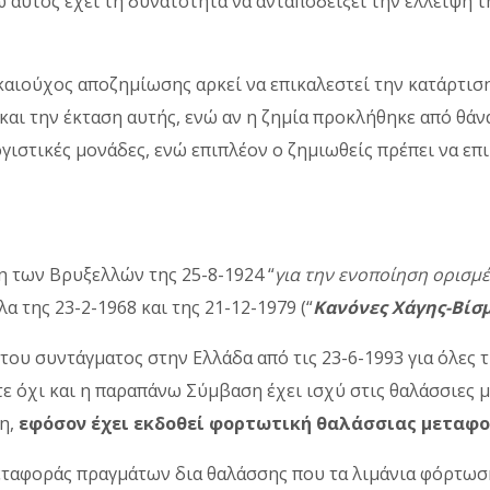
 αυτός έχει τη δυνατότητα να ανταποδείξει την έλλειψη τ
ικαιούχος αποζηµίωσης αρκεί να επικαλεστεί την κατάρτι
και την έκταση αυτής, ενώ αν η ζηµία προκλήθηκε από θάν
ογιστικές µονάδες, ενώ επιπλέον ο ζηµιωθείς πρέπει να επ
η των Βρυξελλών της 25-8-1924 “
για την ενοποίηση ορισμ
 της 23-2-1968 και της 21-12-1979 (“
Κανόνες Χάγης-Βίσ
του συντάγματος στην Ελλάδα από τις 23-6-1993 για όλες 
τε όχι και η παραπάνω Σύμβαση έχει ισχύ στις θαλάσσιες 
η,
εφόσον έχει εκδοθεί φορτωτική θαλάσσιας μεταφ
εταφοράς πραγμάτων δια θαλάσσης που τα λιμάνια φόρτω