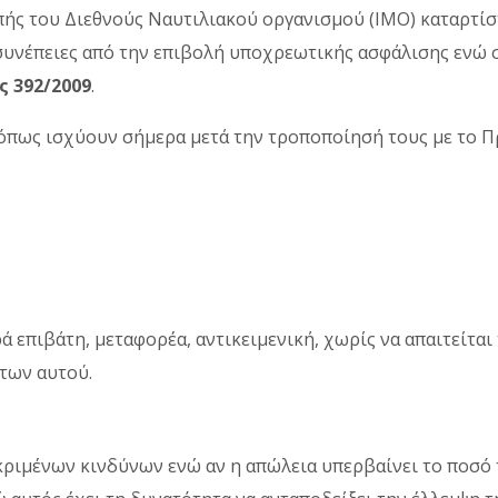
πής του Διεθνούς Ναυτιλιακού οργανισμού (ΙΜΟ) καταρτί
υνέπειες από την επιβολή υποχρεωτικής ασφάλισης ενώ σ
ς 392/2009
.
 όπως ισχύουν σήµερα µετά την τροποποίησή τους µε το 
 επιβάτη, µεταφορέα, αντικειµενική, χωρίς να απαιτείται
ντων αυτού.
κριµένων κινδύνων ενώ αν η απώλεια υπερβαίνει το ποσό 