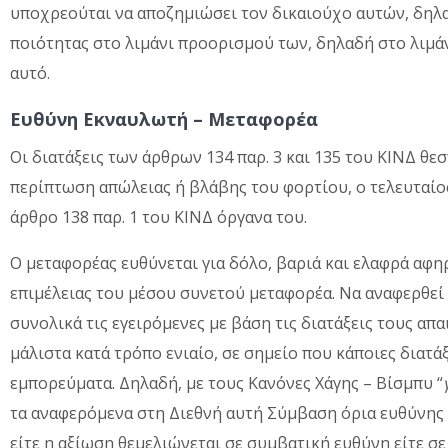
υποχρεούται να αποζημιώσει τον δικαιούχο αυτών, δηλαδ
ποιότητας στο λιμάνι προορισμού των, δηλαδή στο λιμά
αυτό.
Ευθύνη Εκναυλωτή – Μεταφορέα
Οι διατάξεις των άρθρων 134 παρ. 3 και 135 του ΚΙΝΔ θε
περίπτωση απώλειας ή βλάβης του φορτίου, ο τελευταίος
άρθρο 138 παρ. 1 του ΚΙΝΔ όργανα του.
Ο μεταφορέας ευθύνεται για δόλο, βαριά και ελαφρά αφη
επιμέλειας του μέσου συνετού μεταφορέα. Να αναφερθεί
συνολικά τις εγειρόµενες µε βάση τις διατάξεις τους απ
µάλιστα κατά τρόπο ενιαίο, σε σημείο που κάποιες διατά
εμπορεύματα. Δηλαδή, με τους Κανόνες Χάγης – Βίσµπυ “
τα αναφερόµενα στη Διεθνή αυτή Σύµβαση όρια ευθύνης 
είτε η αξίωση θεµελιώνεται σε συµβατική ευθύνη είτε σ