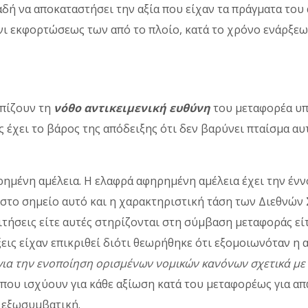
ή να αποκαταστήσει την αξία που είχαν τα πράγματα του 
νι εκφορτώσεως των από το πλοίο, κατά το χρόνο ενάρξε
σπίζουν τη
νόθο αντικειμενική ευθύνη
του μεταφορέα υπό
 έχει το βάρος της απόδειξης ότι δεν βαρύνει πταίσμα αυ
ρημένη αμέλεια. Η ελαφρά αφηρημένη αμέλεια έχει την ένν
 στο σημείο αυτό και η χαρακτηριστική τάση των Διεθνώ
αιτήσεις είτε αυτές στηρίζονται στη σύµβαση µεταφοράς εί
ξεις είχαν επικριθεί διότι θεωρήθηκε ότι εξομοιωνόταν η
για την ενοποίηση ορισµένων νοµικών κανόνων σχετικά µε 
που ισχύουν για κάθε αξίωση κατά του µεταφορέως για α
ε εξωσυµβατική.