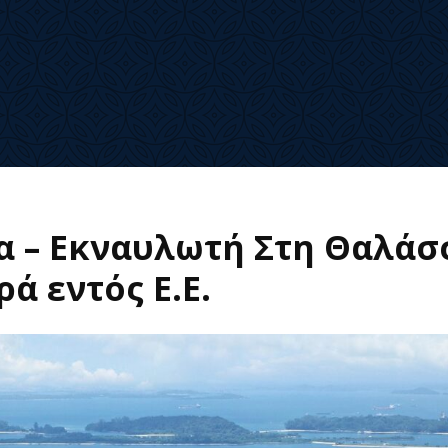
α – Εκναυλωτή Στη Θαλάσ
ά εντός Ε.Ε.