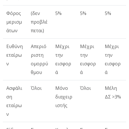
Φόρος
(δεν
5%
5%
5%
μερισμ
προβλέ
άτων
πεται)
Ευθύνη
Απεριό
Μέχρι
Μέχρι
Μέχρι
εταίρω
ριστη
την
την
την
ν
ομορρύ
εισφορ
εισφορ
εισφορ
θμου
ά
ά
ά
Ασφάλι
Όλοι
Μόνο
Όλοι
Μέλη
ση
διαχειρ
ΔΣ >3%
εταίρω
ιστής
ν