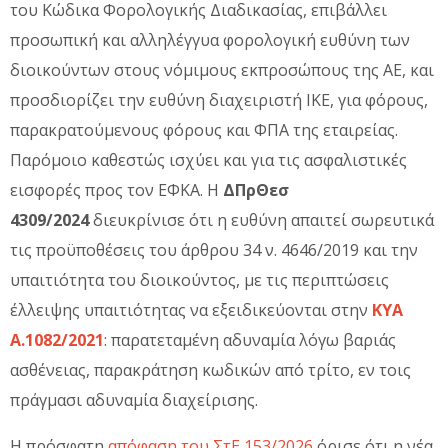
του Κώδικα Φορολογικής Διαδικασίας, επιβάλλει
προσωπική και αλληλέγγυα φορολογική ευθύνη των
διοικούντων στους νόμιμους εκπροσώπους της ΑΕ, και
προσδιορίζει την ευθύνη διαχειριστή ΙΚΕ, για φόρους,
παρακρατούμενους φόρους και ΦΠΑ της εταιρείας.
Παρόμοιο καθεστώς ισχύει και για τις ασφαλιστικές
εισφορές προς τον ΕΦΚΑ. Η
ΔΠρΘεσ
4309/2024
διευκρίνισε ότι η ευθύνη απαιτεί σωρευτικά
τις προϋποθέσεις του άρθρου 34 ν. 4646/2019 και την
υπαιτιότητα του διοικούντος, με τις περιπτώσεις
έλλειψης υπαιτιότητας να εξειδικεύονται στην
ΚΥΑ
Α.1082/2021
: παρατεταμένη αδυναμία λόγω βαριάς
ασθένειας, παρακράτηση κωδικών από τρίτο, εν τοις
πράγμασι αδυναμία διαχείρισης.
Η πρόσφατη
απόφαση του ΣτΕ 153/2026
όρισε ότι η νέα