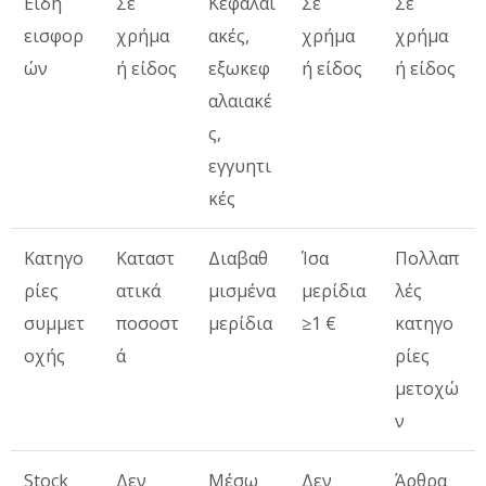
Είδη
Σε
Κεφαλαι
Σε
Σε
εισφορ
χρήμα
ακές,
χρήμα
χρήμα
ών
ή είδος
εξωκεφ
ή είδος
ή είδος
αλαιακέ
ς,
εγγυητι
κές
Κατηγο
Καταστ
Διαβαθ
Ίσα
Πολλαπ
ρίες
ατικά
μισμένα
μερίδια
λές
συμμετ
ποσοστ
μερίδια
≥1 €
κατηγο
οχής
ά
ρίες
μετοχώ
ν
Stock
Δεν
Μέσω
Δεν
Άρθρα