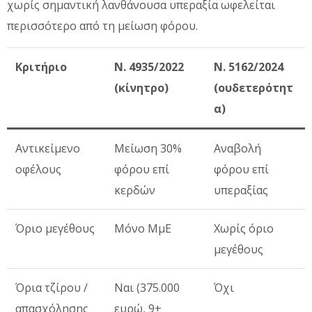
χωρίς σημαντική λανθάνουσα υπεραξία ωφελείται
περισσότερο από τη μείωση φόρου.
Κριτήριο
Ν. 4935/2022
Ν. 5162/2024
(κίνητρο)
(ουδετερότητ
α)
Αντικείμενο
Μείωση 30%
Αναβολή
οφέλους
φόρου επί
φόρου επί
κερδών
υπεραξίας
Όριο μεγέθους
Μόνο ΜμΕ
Χωρίς όριο
μεγέθους
Όρια τζίρου /
Ναι (375.000
Όχι
απασχόλησης
ευρώ, 9+