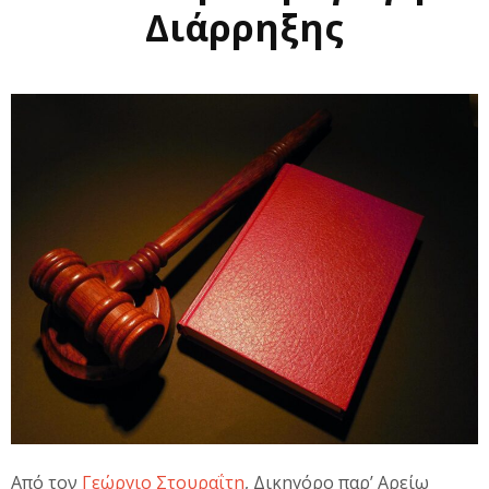
Διάρρηξης
Από τον
Γεώργιο Στουραΐτη
, Δικηγόρο παρ’ Αρείω