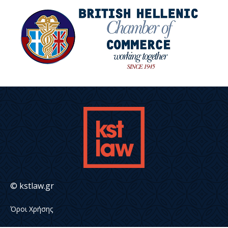
© kstlaw.gr
Όροι Χρήσης