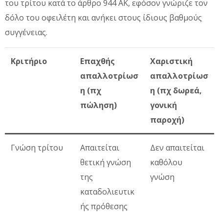
του τρίτου κατά το άρθρο 944 ΑΚ, εφόσον γνώριζε τον
δόλο του οφειλέτη και ανήκει στους ίδιους βαθμούς
συγγένειας.
Κριτήριο
Επαχθής
Χαριστική
απαλλοτρίωσ
απαλλοτρίωσ
η (πχ
η (πχ δωρεά,
πώληση)
γονική
παροχή)
Γνώση τρίτου
Απαιτείται
Δεν απαιτείται
θετική γνώση
καθόλου
της
γνώση
καταδολιευτικ
ής πρόθεσης