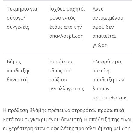
Τεκμήριο για
Ισχύει, μαχητό,
Άνευ
σύζυγο/
μόνο εντός
αντικειμένου,
συγγενείς
έτους από την
αφού δεν
απαλλοτρίωση
απαιτείται
γνώση
Βάρος
Βαρύτερο,
Ελαφρύτερο,
απόδειξης
ιδίως επί
αρκεί η
δανειστή
ισάξιου
απόδειξη των
ανταλλάγματος
λοιπών
προϋποθέσεων
Η πρόθεση βλάβης πρέπει να στρεφόταν προσωπικά
κατά του συγκεκριμένου δανειστή. Η απόδειξή της είναι
ευχερέστερη όταν ο οφειλέτης προκαλεί άμεση μείωση