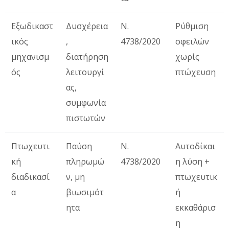
Εξωδικαστ
Δυσχέρεια
Ν.
Ρύθμιση
ικός
,
4738/2020
οφειλών
μηχανισμ
διατήρηση
χωρίς
ός
λειτουργί
πτώχευση
ας,
συμφωνία
πιστωτών
Πτωχευτι
Παύση
Ν.
Αυτοδίκαι
κή
πληρωμώ
4738/2020
η λύση +
διαδικασί
ν, μη
πτωχευτικ
α
βιωσιμότ
ή
ητα
εκκαθάρισ
η