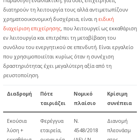
Παράλληλη εναλλακτική, για όσες επιχειρήσεις
διατηρούν τη λειτουργία τους αλλά αντιμετωπίζουν
χρηματοοικονομική δυσχέρεια, είναι η
ειδική
διαχείριση επιχείρησης
, που λειτουργεί ως εκκαθάριση
εν λειτουργία και επιτρέπει τη μεταβίβαση του
συνόλου του ενεργητικού σε επενδυτή. Είναι εργαλείο
που χρησιμοποιείται κυρίως όταν η συνέχιση
δραστηριότητας έχει μεγαλύτερη αξία από τη
ρευστοποίηση.
Διαδρομή
Πότε
Νομικό
Κρίσιμη
ταιριάζει
πλαίσιο
συνέπεια
Εκούσια
Φερέγγυα
Ν.
Διανομή
λύση +
εταιρεία,
4548/2018
πλεονάσμ
εκκαθάρισ
ομοφωνία
(ΑΕ) / Ν.
ατος