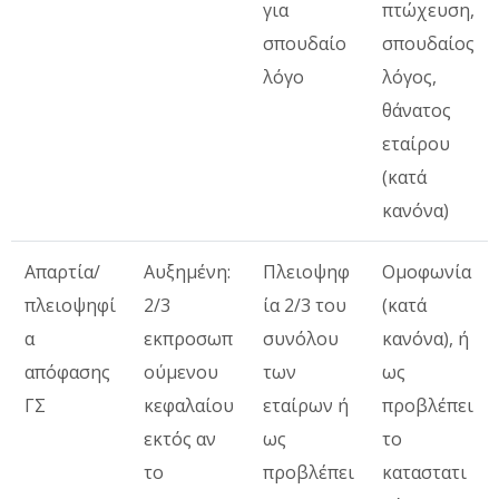
για
πτώχευση,
σπουδαίο
σπουδαίος
λόγο
λόγος,
θάνατος
εταίρου
(κατά
κανόνα)
Απαρτία/
Αυξημένη:
Πλειοψηφ
Ομοφωνία
πλειοψηφί
2/3
ία 2/3 του
(κατά
α
εκπροσωπ
συνόλου
κανόνα), ή
απόφασης
ούμενου
των
ως
ΓΣ
κεφαλαίου
εταίρων ή
προβλέπει
εκτός αν
ως
το
το
προβλέπει
καταστατι