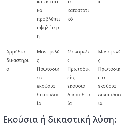
καταστατι
το
κό
κό
καταστατι
προβλέπει
κό
υψηλότερ
η
Αρμόδιο
Μονομελέ
Μονομελέ
Μονομελέ
δικαστήρι
ς
ς
ς
ο
Πρωτοδικ
Πρωτοδικ
Πρωτοδικ
είο,
είο,
είο,
εκούσια
εκούσια
εκούσια
δικαιοδοσ
δικαιοδοσ
δικαιοδοσ
ία
ία
ία
Εκούσια ή δικαστική λύση: