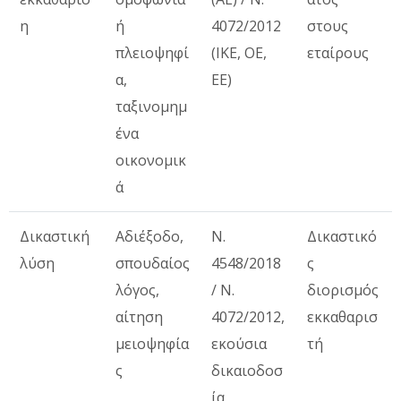
η
ή
4072/2012
στους
πλειοψηφί
(ΙΚΕ, ΟΕ,
εταίρους
α,
ΕΕ)
ταξινομημ
ένα
οικονομικ
ά
Δικαστική
Αδιέξοδο,
Ν.
Δικαστικό
λύση
σπουδαίος
4548/2018
ς
λόγος,
/ Ν.
διορισμός
αίτηση
4072/2012,
εκκαθαρισ
μειοψηφία
εκούσια
τή
ς
δικαιοδοσ
ία