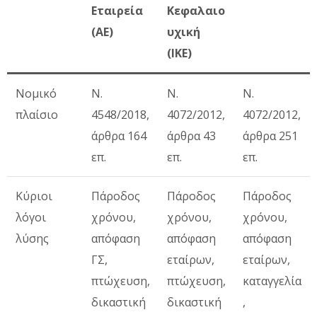
Εταιρεία
Κεφαλαιο
(ΑΕ)
υχική
(ΙΚΕ)
Νομικό
Ν.
Ν.
Ν.
πλαίσιο
4548/2018,
4072/2012,
4072/2012,
άρθρα 164
άρθρα 43
άρθρα 251
επ.
επ.
επ.
Κύριοι
Πάροδος
Πάροδος
Πάροδος
λόγοι
χρόνου,
χρόνου,
χρόνου,
λύσης
απόφαση
απόφαση
απόφαση
ΓΣ,
εταίρων,
εταίρων,
πτώχευση,
πτώχευση,
καταγγελία
δικαστική
δικαστική
,