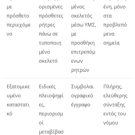
με
ορισμένες
μένος
ένη, μόνο
πρόσθετο
πρόσθετες
σκελετός
στα
περιεχόμε
ρήτρες
μέσω ΥΜΣ,
προβλεπό
νο
πάνω σε
με
μενα
τυποποιη
προσθήκη
σημεία
μένο
επιτρεπόμ
σκελετό
ενων
ρητρών
Εξατομικε
Ειδικές
Συμβολαι
Πλήρης,
υμένο
πλειοψηφί
ογραφικό
ελεύθερης
καταστατι
ες,
έγγραφο
σύνταξης
κό
περιορισμ
εντός του
οί
νόμου
μεταβίβασ