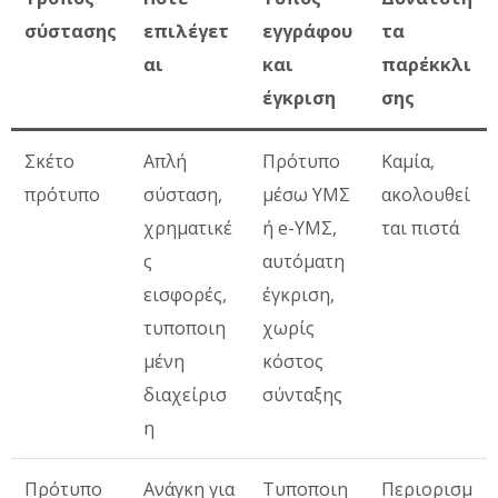
σύστασης
επιλέγετ
εγγράφου
τα
αι
και
παρέκκλι
έγκριση
σης
Σκέτο
Απλή
Πρότυπο
Καμία,
πρότυπο
σύσταση,
μέσω ΥΜΣ
ακολουθεί
χρηματικέ
ή e-ΥΜΣ,
ται πιστά
ς
αυτόματη
εισφορές,
έγκριση,
τυποποιη
χωρίς
μένη
κόστος
διαχείρισ
σύνταξης
η
Πρότυπο
Ανάγκη για
Τυποποιη
Περιορισμ