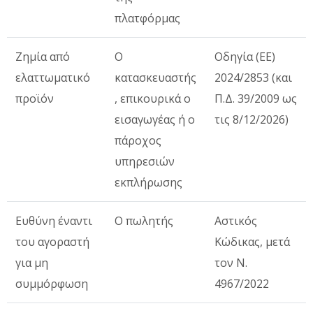
πλατφόρμας
Ζημία από
Ο
Οδηγία (ΕΕ)
ελαττωματικό
κατασκευαστής
2024/2853 (και
προϊόν
, επικουρικά ο
Π.Δ. 39/2009 ως
εισαγωγέας ή ο
τις 8/12/2026)
πάροχος
υπηρεσιών
εκπλήρωσης
Ευθύνη έναντι
Ο πωλητής
Αστικός
του αγοραστή
Κώδικας, μετά
για μη
τον Ν.
συμμόρφωση
4967/2022