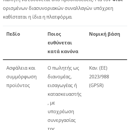
ορισμένων διασυνοριακών συναλλαγών υπόχρεη
καθίσταται η ίδια η πλατφόρμα.
Πεδίο
Ποιος
Νομική βάση
ευθύνεται
κατά κανόνα
Ασφάλεια και
Ο πωλητής ως
Καν. (ΕΕ)
συμμόρφωση
διανομέας,
2023/988
προϊόντος
εισαγωγέας ή
(GPSR)
κατασκευαστής
, με
υποχρέωση
συνεργασίας
της