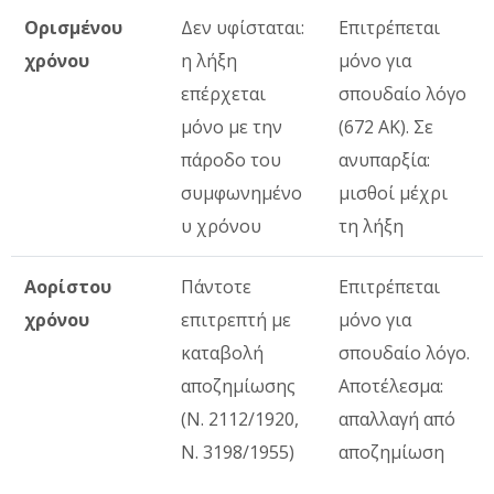
Ορισμένου
Δεν υφίσταται:
Επιτρέπεται
χρόνου
η λήξη
μόνο για
επέρχεται
σπουδαίο λόγο
μόνο με την
(672 ΑΚ). Σε
πάροδο του
ανυπαρξία:
συμφωνημένο
μισθοί μέχρι
υ χρόνου
τη λήξη
Αορίστου
Πάντοτε
Επιτρέπεται
χρόνου
επιτρεπτή με
μόνο για
καταβολή
σπουδαίο λόγο.
αποζημίωσης
Αποτέλεσμα:
(Ν. 2112/1920,
απαλλαγή από
Ν. 3198/1955)
αποζημίωση