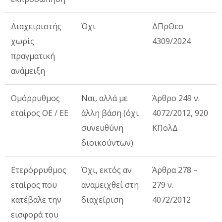
Διαχειριστής
Όχι
ΔΠρΘεσ
χωρίς
4309/2024
πραγματική
ανάμειξη
Ομόρρυθμος
Ναι, αλλά με
Άρθρο 249 ν.
εταίρος ΟΕ / ΕΕ
άλλη βάση (όχι
4072/2012, 920
συνευθύνη
ΚΠολΔ
διοικούντων)
Ετερόρρυθμος
Όχι, εκτός αν
Άρθρα 278 –
εταίρος που
αναμειχθεί στη
279 ν.
κατέβαλε την
διαχείριση
4072/2012
εισφορά του