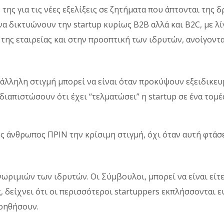
της για τις νέες εξελίξεις σε ζητήματα που άπτονται της δ
να δικτυώνουν την startup κυρίως B2B αλλά και B2C, με λίγ
της εταιρείας και στην προοπτική των ιδρυτών, ανοίγοντα
λληλη στιγμή μπορεί να είναι όταν προκύψουν εξειδικευμ
διαπιστώσουν ότι έχει “τελματώσει” η startup σε ένα τομέα
ς άνθρωπος ΠΡΙΝ την κρίσιμη στιγμή, όχι όταν αυτή φτάσε
γνωριμιών των ιδρυτών. Οι Σύμβουλοι, μπορεί να είναι εί
, δείχνει ότι οι περισσότεροι startuppers εκπλήσσονται 
βοηθήσουν.