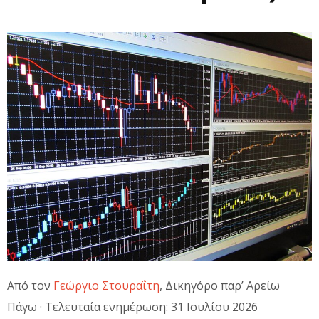
Από τον
Γεώργιο Στουραΐτη
, Δικηγόρο παρ’ Αρείω
Πάγω · Τελευταία ενημέρωση: 31 Ιουλίου 2026