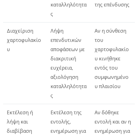
καταλληλότητα
της επένδυσης
ς
Διαχείριση
Λήψη
Αν η σύνθεση
χαρτοφυλακίο
επενδυτικών
του
υ
αποφάσεων με
χαρτοφυλακίο
διακριτική
υ κινήθηκε
ευχέρεια,
εντός του
αξιολόγηση
συμφωνημένο
καταλληλότητα
υ πλαισίου
ς
Εκτέλεση ή
Εκτέλεση της
Αν δόθηκε
λήψη και
εντολής,
εντολή και αν η
διαβίβαση
ενημέρωση για
ενημέρωση για