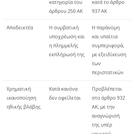
κατηγορία του
κατά το άρθρο
άρθρου 250 ΑΚ
937 ΑΚ
Αποδεικτέα
Η συμβατική
Η παράνομη
υποχρέωση και
και υπαίτια
η πλημμελής
συμπεριφορά,
εκπλήρωσή της
με εξειδίκευση
των
περιστατικών
Χρηματική
Κατά κανόνα
Προβλέπεται
ικανοποίηση
δεν οφείλεται
στο άρθρο 932
ηθικής βλάβης
ΑΚ, με την
αναγνώρισή
της υπέρ
νομικού