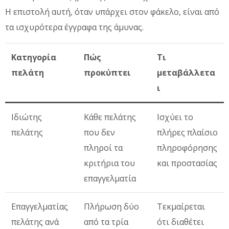
Η επιστολή αυτή, όταν υπάρχει στον φάκελο, είναι από
τα ισχυρότερα έγγραφα της άμυνας.
Κατηγορία
Πώς
Τι
πελάτη
προκύπτει
μεταβάλλετα
ι
Ιδιώτης
Κάθε πελάτης
Ισχύει το
πελάτης
που δεν
πλήρες πλαίσιο
πληροί τα
πληροφόρησης
κριτήρια του
και προστασίας
επαγγελματία
Επαγγελματίας
Πλήρωση δύο
Τεκμαίρεται
πελάτης ανά
από τα τρία
ότι διαθέτει