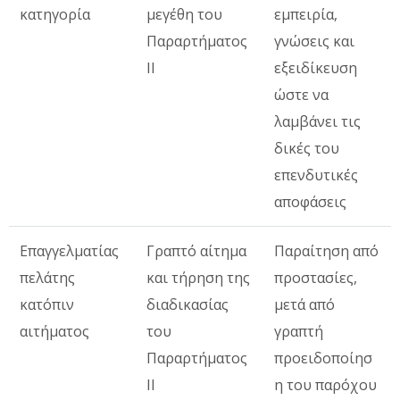
κατηγορία
μεγέθη του
εμπειρία,
Παραρτήματος
γνώσεις και
ΙΙ
εξειδίκευση
ώστε να
λαμβάνει τις
δικές του
επενδυτικές
αποφάσεις
Επαγγελματίας
Γραπτό αίτημα
Παραίτηση από
πελάτης
και τήρηση της
προστασίες,
κατόπιν
διαδικασίας
μετά από
αιτήματος
του
γραπτή
Παραρτήματος
προειδοποίησ
ΙΙ
η του παρόχου