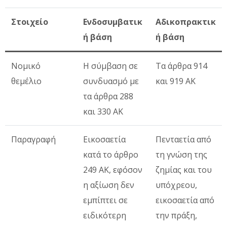
Στοιχείο
Ενδοσυμβατικ
Αδικοπρακτικ
ή βάση
ή βάση
Νομικό
Η σύμβαση σε
Τα άρθρα 914
θεμέλιο
συνδυασμό με
και 919 ΑΚ
τα άρθρα 288
και 330 ΑΚ
Παραγραφή
Εικοσαετία
Πενταετία από
κατά το άρθρο
τη γνώση της
249 ΑΚ, εφόσον
ζημίας και του
η αξίωση δεν
υπόχρεου,
εμπίπτει σε
εικοσαετία από
ειδικότερη
την πράξη,