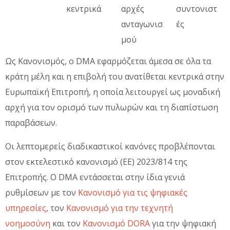
κεντρικά
αρχές
συντονιστ
ανταγωνισ
ές
μού
Ως Κανονισμός, ο DMA εφαρμόζεται άμεσα σε όλα τα
κράτη μέλη και η επιβολή του ανατίθεται κεντρικά στην
Ευρωπαϊκή Επιτροπή, η οποία λειτουργεί ως μοναδική
αρχή για τον ορισμό των πυλωρών και τη διαπίστωση
παραβάσεων.
Οι λεπτομερείς διαδικαστικοί κανόνες προβλέπονται
στον εκτελεστικό κανονισμό (ΕΕ) 2023/814 της
Επιτροπής. Ο DMA εντάσσεται στην ίδια γενιά
ρυθμίσεων με τον
Κανονισμό για τις ψηφιακές
υπηρεσίες
, τον
Κανονισμό για την τεχνητή
νοημοσύνη
και τον
Κανονισμό DORA
για την ψηφιακή