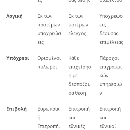
ες
σας θέσης
διαδίκτυο
Λογική
Εκ των
Εκ των
Υποχρεώσ
προτέρων
υστέρων
εις
υποχρεώσ
έλεγχος
δέουσας
εις
επιμέλειας
Υπόχρεοι
Ορισμένοι
Κάθε
Πάροχοι
πυλωροί
επιχείρησ
επιγραμμι
η με
κών
δεσπόζου
υπηρεσιώ
σα θέση
ν
Επιβολή
Ευρωπαϊκ
Επιτροπή
Επιτροπή
ή
και
και
Επιτροπή,
εθνικές
εθνικοί