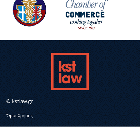
© kstlaw.gr
Όροι Χρήσης