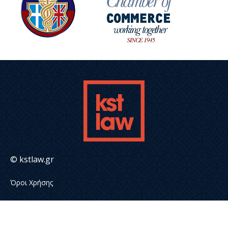
© kstlaw.gr
Όροι Χρήσης