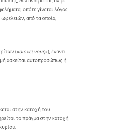
πωσης, δεν αναιρείται, αν με
φελήματα, οπότε γίνεται λόγος
 ωφελειών, από τα οποία,
τρίτων («
οιονεί νομή
»), έναντι
νομή ασκείται αυτοπροσώπως ή
κεται στην κατοχή του
τηρείται το πράγμα στην κατοχή
κυρίου.