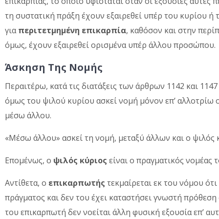
επικαρπίας, το οποίο υφίσταται όταν οι εξουσίες αυτές 
τη συστατική πράξη έχουν εξαιρεθεί υπέρ του κυρίου ή 
για
περιτετμημένη επικαρπία
, καθόσον και στην περί
όμως, έχουν εξαιρεθεί ορισμένα υπέρ άλλου προσώπου.
Άσκηση Της Νομής
Περαιτέρω, κατά τις διατάξεις των άρθρων 1142 και 1147
όμως του ψιλού κυρίου ασκεί νομή μόνον επ’ αλλοτρίω ο
μέσω άλλου.
«Μέσω άλλου» ασκεί τη νομή, μεταξύ άλλων και ο ψιλός 
Επομένως, ο
ψιλός κύριος
είναι ο πραγματικός νομέας 
Αντίθετα, ο
επικαρπωτής
τεκμαίρεται εκ του νόμου ότι
πράγματος και δεν του έχει καταστήσει γνωστή πρόθεση α
του επικαρπωτή δεν νοείται άλλη φυσική εξουσία επ’ αυτ