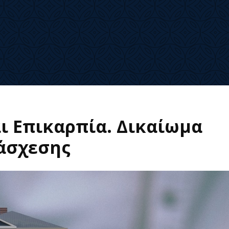
ι Επικαρπία. Δικαίωμα
άσχεσης