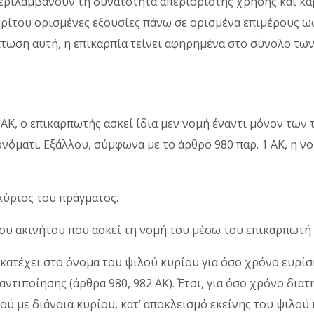
περιλαμβάνουν τη δυνατότητα απεριόριστης χρήσης και κάρ
τρίτου ορισμένες εξουσίες πάνω σε ορισμένα επιμέρους ω
πτωση αυτή, η επικαρπία τείνει αφηρημένα στο σύνολο των
 ΑΚ, ο επικαρπωτής ασκεί ίδια μεν νομή έναντι μόνον των 
νόματι. Εξάλλου, σύμφωνα με το άρθρο 980 παρ. 1 ΑΚ, η 
κύριος του πράγματος.
του ακινήτου που ασκεί τη νομή του μέσω του επικαρπωτή
 κατέχει στο όνομα του ψιλού κυρίου για όσο χρόνο ευρίσ
ντιποίησης (άρθρα 980, 982 ΑΚ). Έτσι, για όσο χρόνο δια
ού με διάνοια κυρίου, κατ’ αποκλεισμό εκείνης του ψιλού 