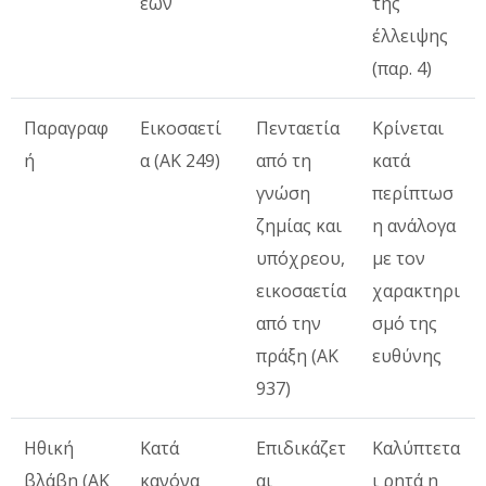
εων
της
έλλειψης
(παρ. 4)
Παραγραφ
Εικοσαετί
Πενταετία
Κρίνεται
ή
α (ΑΚ 249)
από τη
κατά
γνώση
περίπτωσ
ζημίας και
η ανάλογα
υπόχρεου,
με τον
εικοσαετία
χαρακτηρι
από την
σμό της
πράξη (ΑΚ
ευθύνης
937)
Ηθική
Κατά
Επιδικάζετ
Καλύπτετα
βλάβη (ΑΚ
κανόνα
αι
ι ρητά η