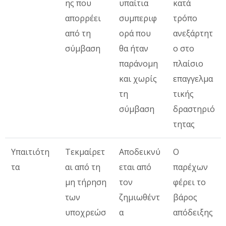
ης που
υπαίτια
κατά
απορρέει
συμπεριφ
τρόπο
από τη
ορά που
ανεξάρτητ
σύμβαση
θα ήταν
ο στο
παράνομη
πλαίσιο
και χωρίς
επαγγελμα
τη
τικής
σύμβαση
δραστηριό
τητας
Υπαιτιότη
Τεκμαίρετ
Αποδεικνύ
Ο
τα
αι από τη
εται από
παρέχων
μη τήρηση
τον
φέρει το
των
ζημιωθέντ
βάρος
υποχρεώσ
α
απόδειξης