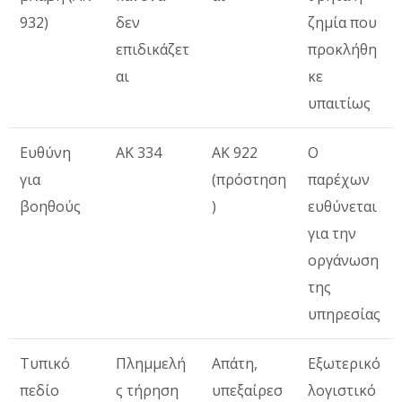
932)
δεν
ζημία που
επιδικάζετ
προκλήθη
αι
κε
υπαιτίως
Ευθύνη
ΑΚ 334
ΑΚ 922
Ο
για
(πρόστηση
παρέχων
βοηθούς
)
ευθύνεται
για την
οργάνωση
της
υπηρεσίας
Τυπικό
Πλημμελή
Απάτη,
Εξωτερικό
πεδίο
ς τήρηση
υπεξαίρεσ
λογιστικό