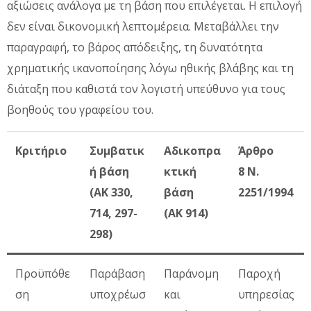
αξιώσεις ανάλογα με τη βάση που επιλέγεται. Η επιλογή
δεν είναι δικονομική λεπτομέρεια. Μεταβάλλει την
παραγραφή, το βάρος απόδειξης, τη δυνατότητα
χρηματικής ικανοποίησης λόγω ηθικής βλάβης και τη
διάταξη που καθιστά τον λογιστή υπεύθυνο για τους
βοηθούς του γραφείου του.
Κριτήριο
Συμβατικ
Αδικοπρα
Άρθρο
ή βάση
κτική
8
Ν.
(ΑΚ 330,
βάση
2251/1994
714, 297-
(ΑΚ 914)
298)
Προϋπόθε
Παράβαση
Παράνομη
Παροχή
ση
υποχρέωσ
και
υπηρεσίας