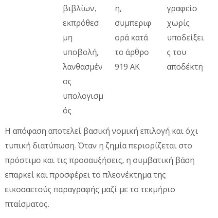
βιβλίων,
η,
γραφείο
εκπρόθεσ
συμπεριφ
χωρίς
μη
ορά κατά
υποδείξει
υποβολή,
το άρθρο
ς του
λανθασμέν
919 ΑΚ
αποδέκτη
ος
υπολογισμ
ός
Η απόφαση αποτελεί βασική νομική επιλογή και όχι
τυπική διατύπωση. Όταν η ζημία περιορίζεται στο
πρόστιμο και τις προσαυξήσεις, η συμβατική βάση
επαρκεί και προσφέρει το πλεονέκτημα της
εικοσαετούς παραγραφής μαζί με το τεκμήριο
πταίσματος.