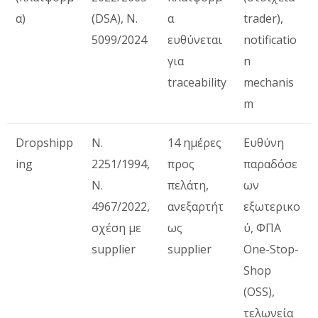
α)
(DSA), Ν.
α
trader),
5099/2024
ευθύνεται
notificatio
για
n
traceability
mechanis
m
Dropshipp
Ν.
14 ημέρες
Ευθύνη
ing
2251/1994,
προς
παραδόσε
Ν.
πελάτη,
ων
4967/2022,
ανεξαρτήτ
εξωτερικο
σχέση με
ως
ύ, ΦΠΑ
supplier
supplier
One-Stop-
Shop
(OSS),
τελωνεία