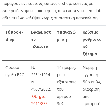
παράγουν έξι κύριους τύπους e-shop, καθένας με
διακριτές νομικές απαιτήσεις που ένα γενικό template
αδυνατεί να καλύψει χωρίς ουσιαστική παρέκκλιση.
Τύπος e-
Εφαρμοστ
Υπαναχώ
Κρίσιμο
shop
έο
ρηση
ρυθμιστι
πλαίσιο
κό
ζήτημα
Φυσικά
Ν.
14 ημέρες,
Νόμιμη
αγαθά B2C
2251/1994,
με τις
εγγύηση
Ν.
εξαιρέσεις
δύο ετών,
4967/2022,
του
διάκριση
Οδηγία
άρθρου
από
2011/83/
3ιβ
εμπορική