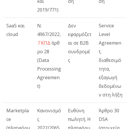
και
ση
ση
2019/771)
SaaS και
Ν.
Δεν
Service
cloud
4967/2022,
εφαρμόζετ
Level
ΓΚΠΔ
άρθ
αι σε B2B
Agreemen
ρο 28
συνδρομέ
t,
(Data
ς
διαθεσιμό
Processing
τητα,
Agreemen
εξαγωγή
t)
δεδομένω
ν στη λήξη
Marketpla
Κανονισμό
Ευθύνη
Άρθρο 30
ce
ς
πωλητή. Η
DSA
(πλατφόρμ
2022/2065
πλατφόρμ
(στοιχεία